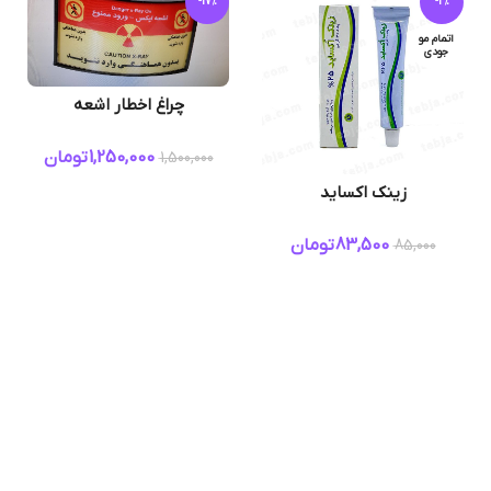
-17%
-2%
اتمام مو
جودی
چراغ اخطار اشعه
1,250,000
تومان
1,500,000
زینک اکساید
83,500
تومان
85,000