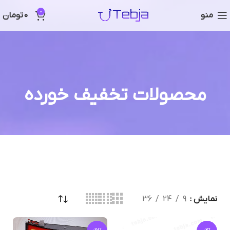
0
منو
0
تومان
محصولات تخفیف خورده
نمایش
9
24
36