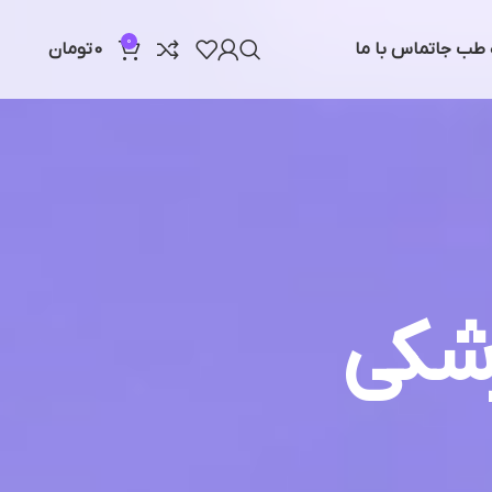
0
ه طب جا
تماس با ما
0
تومان
شکی