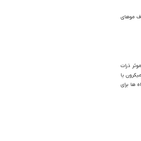
ذف موهای
HEPA (High Eff) قادرند تا به طور موثر ذرات
ا حذف کنند، این ذرات شامل گرد و غبار، ذرات مخراج تنفسی، پوشش‌های حیوانی و ذرات آلرژی زا با انداره 0.3 میکرون یا
 ها برای