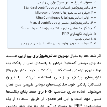
معرفی انواع سانتریفیوژ برای پی ار پی
سانتریفیوژهای استاندارد یا Standard centrifuges
میکرو سانتریفیوژها یا Microcentrifuges
اولترا سانتریفیوژها یا Ultra Centrifuges
سانتریفیوژهای دستی یا Manual centrifuges
چه گزینه هایی برای سانتریفیوژها موجود است؟
شرایط نگهداری PRP
سخن نهایی
سوالات متداول درباره بهترین سانتریفیوژ برای پی ار پی
اگر شما هم به دنبال
بهترین سانتریفیوژ برای پی ار پی
هستید
به جای درستی آمده‌اید! درمان با پلاسمای غنی از پلاکت یک
نوع داروی ترمیمی است که از پلاکت‌های خود بیمار برای رفع
نگرانی‌های پزشکی و زیبایی استفاده می‌کند. با تزریق
کنسانتره پلاکتی خود، مکانیسم‌های درمانی طبیعی بدن فعال
می‌شوند. آماده سازی مناسب PRP برای حفظ بقای پلاکت‌ها
بسیار مهم است و این امر معمولاً از طریق استفاده از یک
سانتریفیوژ PRP به دست می‌آید. اما به نظر شما بهترین