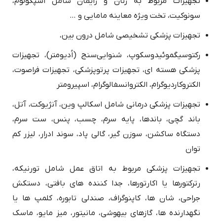
تجهیزات مربوط به زنان و زایمان شامل اسپکولوم،
سونوکیت، تخت ویژه معاینه مامایی و …
تجهیزات پزشکی تشخیصی شامل درون بین،
رکتوسیگموئیدوسکوپ، شنوایی‌سنج (اُدیومتر)، تجهیزات
پزشکی هسته ای، تجهیزات پرتوپزشکی، تجهیزات فراصوت،
الکتروکاردیوگرام، الکتروانسفالوگرام، اسپیرومتر
تجهیزات پزشکی درمانی شامل اسکالپ وین، آنژیوکت، آتل،
باند گچی، باندها، پایه سرم، چسب، پنس، ست سرم،
دستگاه ساکشن، سوزن گیر، گالی پاد، سوند ادرار، لیزر کم
توان
تجهیزات پزشکی مربوط به اتاق عمل شامل تورنیکه،
رترکتورها یا اکارتورها، جدا کننده های بافتی، دستکش
جراحی، شان ها، کاپنوگراف، صندلی تابوره، کلمپ ها یا
نگهدارنده ها، گازهای بیهوشی، مانیتور، میز مایو، ماسک