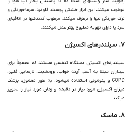
رطوبت ساز وسیله‎ای است که با پاشیدن بخار آب هوا را
مرطوب می‎کند. این ابزار خشکی پوست، گلودرد، سرماخوردگی و
ترک خوردگی لب‎ها را برطرف می‎کند. مرطوب کننده‎ها در اتاق‎های
سرد یا دارای تهویه مطبوع بهتر عمل می‎کنند.
7. سیلندرهای اکسیژن
سیلندرهای اکسیژن دستگاه تنفسی هستند که معمولاً برای
بیماران مبتلا به آسم، آپنه خواب، برونشیت، نارسایی قلبی،
COPD و پنومونی استفاده می‎شود. به طور معمول، پزشک
میزان اکسیژن مورد نیاز در دقیقه و زمان مورد نیاز را تجویز
می‎کند.
8. ماسک