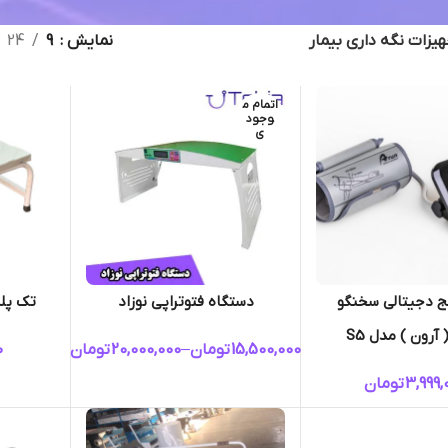
یزات نگه داری بیمار
نمایش
9
24
اتمام م
وجود
ی
 دجیتالی سخنگو
دستگاه فتوتراپی نوزاد
تک پله روی 
15,500,000
تومان
–
20,000,000
تومان
0
3,999,
تومان