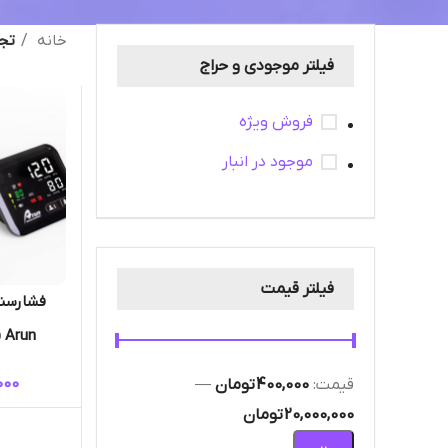
خانه
تجه
فیلتر موجودی و حراج
فروش ویژه
موجود در انبار
فیلتر قیمت
فشارسنج
Arun ( آرون ) مدل S5
000
قيمت:
400,000 تومان
—
20,000,000 تومان