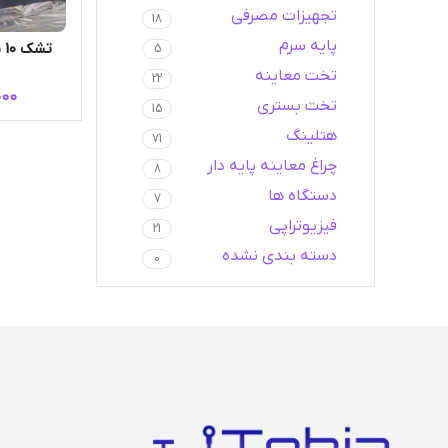
تجهیزات مصرفی
18
پایه سرم
تشک 10 سانتی ریباند 4 تکه
5
تخت معاینه
22
000
تخت بستری
15
هتلینگ
71
چراغ معاینه پایه دار
8
دستگاه ها
7
فیزیوتراپی
21
دسته بندی نشده
0