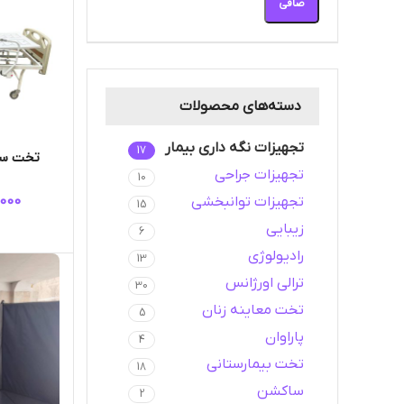
صافی
دسته‌های محصولات
تجهیزات نگه داری بیمار
17
تخت سه 
تجهیزات جراحی
10
,000
تجهیزات توانبخشی
15
زیبایی
6
رادیولوژی
13
ترالی اورژانس
30
تخت معاینه زنان
5
پاراوان
4
تخت بیمارستانی
18
ساکشن
2