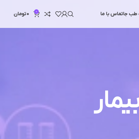
0
ه طب جا
تماس با ما
0
تومان
یمار