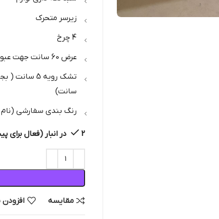
زیرسر متحرک
4 چرخ
عرض 60 سانت جهت عبور از چهار جوب درب ها
سانت)
رنگ بندی سفارشی (نام و 
2 در انبار (فعال برای پیش سفارش)
مقایسه
افزودن 