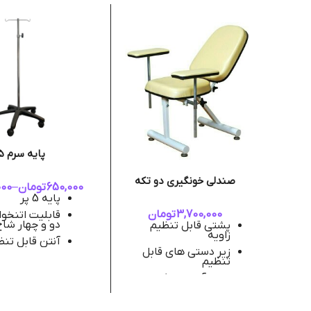
پایه سرم 5 پر
صندلی خونگیری دو تکه
650,000
تومان
–
000
پایه 5 پر
3,700,000
تومان
قابلیت اتنخوا
دو و چهار شاخ
پشتی قابل تنظیم
زاویه
آنتن قابل تنظ
ارتفاع
زیر دستی های قابل
تنظیم
بدنه آبکاری 
حمل آسان در کارتن
سانت