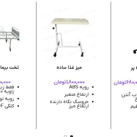
میز غذا ساده
تخت بیمار
1,800,000
تومان
0,000
680,
تومان
رویه ABS
فقط زیر
زاویه 90 درجه
ارتفاع متغیر
ب آنتن
رویه تو
خروسگ نگاه دارنده
ارتفاع میز
کلگی MDF
یم
4 چرخ تخم مرغی
بدساید 
شده
چرخ 100
حداقل ارتفاه 100
هندل آب