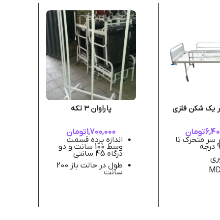
 یک شکن فلزی
پاراوان 3 تکه
,000,000
ز
ب
6,40
تومان
1,700,000
تومان
 سر متحرک تا
اندازه پرده قسمت
س
وسط 100 سانت و دو
درگاه 45 سانتی
م
ری
تح
طول در حالت باز 200
سانت
پروانه ای
همراه پرده
ارتفاع 180 سانت
کرم
لوله 25
تحمل وزن بیمار تا 120