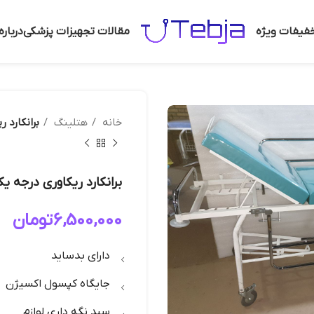
فیفات ویژه
مقالات تجهیزات پزشکی
دربار
خانه
هتلینگ
برانکارد 
برانکارد ریکاوری درجه ی
6,500,000
تومان
دارای بدساید
جایگاه کپسول اکسیژن
سبد نگه داری لوازم