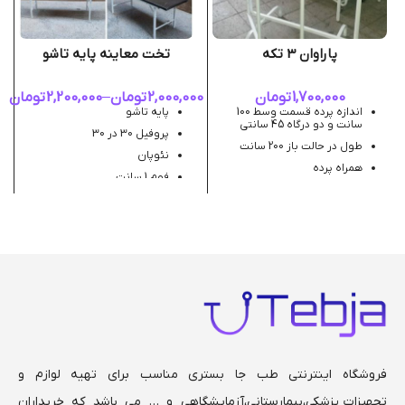
پاراوان 3 تکه
تخت معاینه پایه تاشو
1,700,000
تومان
2,000,000
تومان
–
2,200,000
تومان
اندازه پرده قسمت وسط 100
پایه تاشو
سانت و دو درگاه 45 سانتی
پروفیل 30 در 30
طول در حالت باز 200 سانت
نئوپان
همراه پرده
فوم 1 سانت
ارتفاع 180 سانت
رویه چرمی مصنوعی
لوله 25
عرض 60 سانت ، طول 180
سانت
قابلیت سفارش رنگ سفارشی
رنگ بندی سفارشی (نام و کد
رنگ مورد نظر را در توضیحات
ذکر کنید)
فروشگاه اینترنتی طب جا بستری مناسب برای تهیه لوازم و
تجهیزات پزشکی،بیمارستانی،
آزمایشگاهی و … می باشد که خریداران