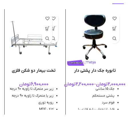
تابوره جک دار پشتی دار
تخت بیمار دو شکن فلزی
2,000,000
تومان
–
2,200,000
تومان
6,900,000
تومان
جک 15 سانتی
زیر سر متحرک تا زاویه 90 درجه
پشتی مستحکم
زیر پا متحرک تا زاویه 90 درجه
فوم سرد
رویه توری
قابل انتخواب پایه فلزی یا
کلگی MDF
پلاستیکی
بدساید پروانه ای
چرخ 100