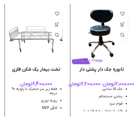
تابوره جک دار پشتی دار
تخت بیمار یک شکن فلزی
2,000,000
تومان
–
2,200,000
تومان
6,400,000
تومان
جک 15 سانتی
فقط زیر سر متحرک تا زاویه 90
درجه
پشتی مستحکم
رویه توری
فوم سرد
کلگی MDF
قابل انتخواب پایه فلزی یا
پلاستیکی
بدساید پروانه ای
چرخ 100
هندل آبکرم