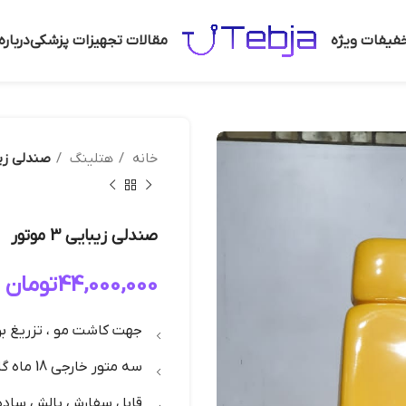
فیفات ویژه
مقالات تجهیزات پزشکی
دربار
خانه
هتلینگ
صندلی زیبایی 
صندلی زیبایی 3 موتور
44,000,000
تومان
جهت کاشت مو ، تزریغ بو
سه متور خارجی 18 ماه گارانتی
قابل سفارش بالش ساده 