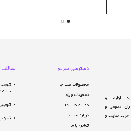
کاور م
رویه چرمی مصنوعی
سهولت 
نگاه دا
عرض 60 سانت ، طول
 ای
180 سانت
قابلیت سفارش رنگ
سفارشی
تحمل وزن بیمار تا 120
رنگ بندی سفارشی
(نام و کد رنگ مورد
نظر را در توضیحات ذکر
کنید)
دسترسی سریع
مقالات 
محصولات طب جا
تجهیز
سالمن
تخفیفات ویژه
ه لوازم و
تجهیز
مقالات طب جا
ران عمومی و
درباره طب جا
خرید نمایند و
تجهیز
تماس با ما