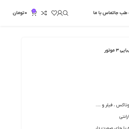
0
ه طب جا
تماس با ما
0
تومان
3 موتور
تاکس ، فیلر و ….
یا جای صورت دار