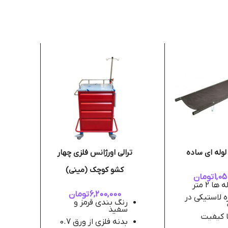
 لوله ای ساده
ترالی اورژانس فلزی چهار
کشو کوچک (مینی)
1,05
تومان
ا 2 متر
6,200,000
تومان
 لاستیکی در
رنگ بندی قرمز و
ر
سفید
ر
ا کیفیت
بدنه فلزی از ورق 0.7
ر