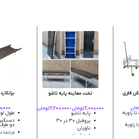
کن فلزی
برانکارد
تخت معاینه پایه تاشو
مان
0,000
2,000,000
تومان
–
2,200,000
تومان
تا زاویه
طول لوله ه
پایه تاشو
دسنگیره
پروفیل 30 در 30
ا زاویه
دو طرف
نئوپان
برزنت ب
فوم 1 سانت