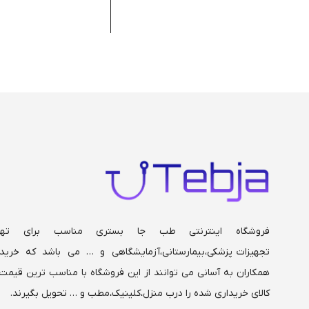
کلگی MDF
کلگی MDF
بدساید پروانه ای
بدساید پروانه
چرخ 100
چرخ 100
هندل آبکرم
هندل آبکرم
تحمل وزن بیمار تا 120
کیلو
کیلو
فروشگاه اینترنتی طب جا بستری مناسب برای تهی
تجهیزات پزشکی،بیمارستانی،
آزمایشگاهی و … می باشد که خریدا
همکاران به آسانی می توانند از این فروشگاه با مناسب ترین قیمت 
کالای خریداری شده را درب منزل،کلینیک،مطب و … تحویل بگیرند.