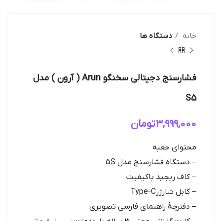
خانه
دستگاه ها
فشارسنج دجیتالی سخنگو Arun ( آرون ) مدل
S5
3,999,000
تومان
محتوای جعبه
– دستگاه فشارسنج مدل 5S
– کاف ریجید باکیفیت
– کابل شارژرType-C
– دفترچهٔ راهنمای فارسی تصویری