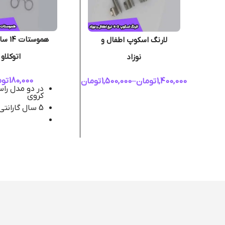
هموستا
لارنگ اسکوپ اطفال و
اتوکلاو
نوزاد
180,000
توم
1,400,000
تومان
–
1,500,000
تومان
در دو مدل را
کروی
5 سال گارانتی