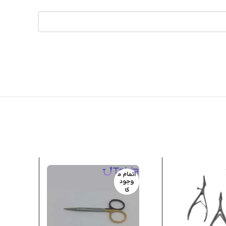
اتمام م
وجود
ی