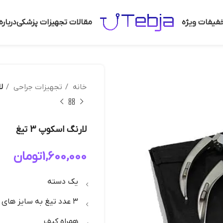
فیفات ویژه
مقالات تجهیزات پزشکی
دربار
خانه
تجهیزات جراحی
لا
لارنگ اسکوپ 3 تیغ
1,600,000
تومان
یک دسته
۳ عدد تیغ به سایز های ۱،۲،۳
همراه کیف