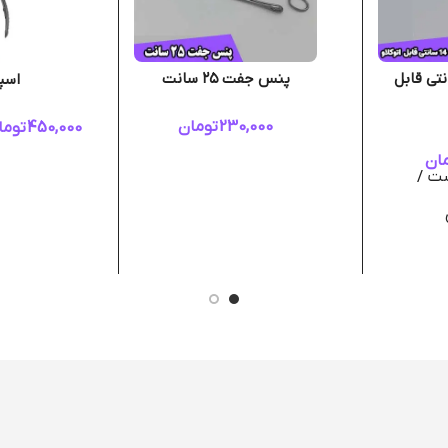
ت 14 سانتی قابل
پنس جفت ۲۵ سانت
اسپ
230,000
تومان
450,000
توما
ان
ست /