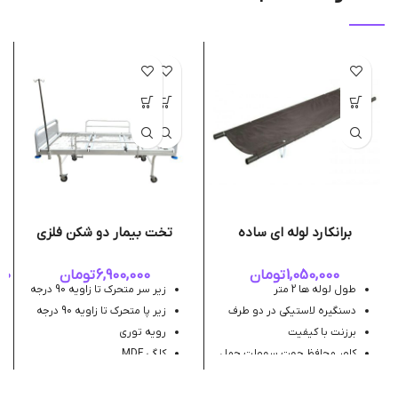
برانکارد لوله ای ساده
تخت بیمار دو شکن فلزی
1,050,000
تومان
6,900,000
تومان
00
طول لوله ها 2 متر
زیر سر متحرک تا زاویه 90 درجه
دسنگیره لاستیکی در دو طرف
زیر پا متحرک تا زاویه 90 درجه
برزنت با کیفیت
رویه توری
کاور محافظ جهت سهولت حمل
کلگی MDF
و نقل و نگاه داری آسان
بدساید پروانه ای
چرخ 100