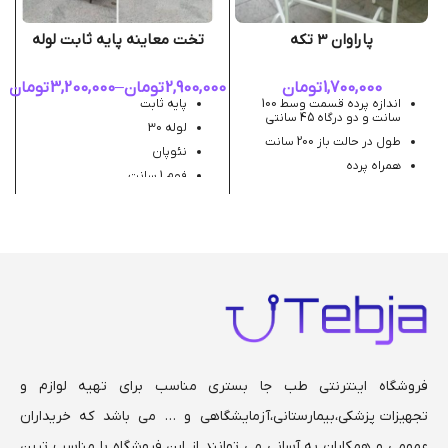
پاراوان 3 تکه
تخت معاینه پایه ثابت لوله
1,700,000
تومان
2,900,000
تومان
–
3,200,000
تومان
اندازه پرده قسمت وسط 100
پایه ثابت
سانت و دو درگاه 45 سانتی
لوله 30
طول در حالت باز 200 سانت
نئوپان
همراه پرده
فوم 1 سانت
ارتفاع 180 سانت
رویه چرمی مصنوعی
لوله 25
عرض 60 سانت ، طول 180
سانت
قابلیت سفارش رنگ سفارشی
رنگ بندی سفارشی (نام و کد
رنگ مورد نظر را در توضیحات
ذکر کنید)
زمان آماده سازی و ارسال 5 تا 7
روز کاری
فروشگاه اینترنتی طب جا بستری مناسب برای تهیه لوازم و
تجهیزات پزشکی،بیمارستانی،
آزمایشگاهی و … می باشد که خریداران
عمومی و همکاران به آسانی می توانند از این فروشگاه با مناسب ترین