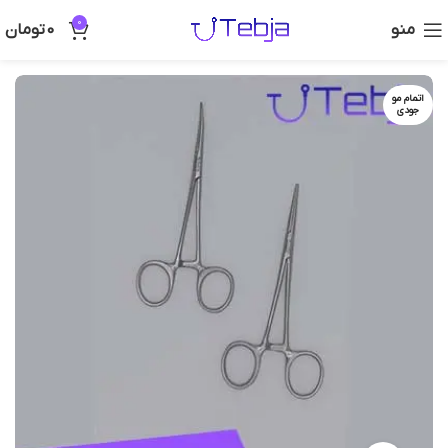
0
منو
0
تومان
اتمام مو
جودی