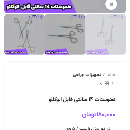
بزرگنمایی تصویر
خانه
تجهیزات جراحی
هموستات 14 سانتی قابل اتوکلاو
180,000
تومان
در دو مدل راست / کروی