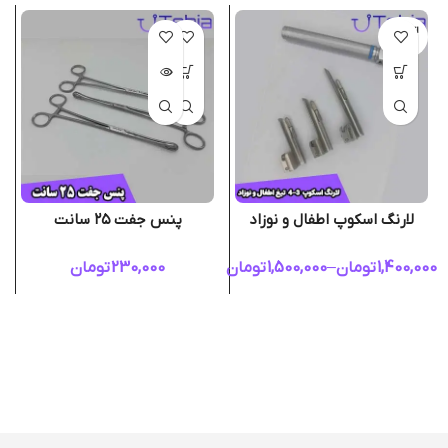
اتمام مو
جودی
لارنگ اسکوپ اطفال و نوزاد
پنس جفت ۲۵ سانت
1,400,000
تومان
–
1,500,000
تومان
230,000
تومان