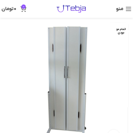
0
منو
0
تومان
اتمام مو
جودی