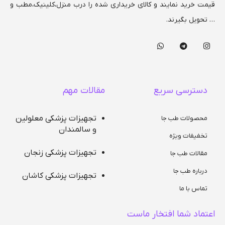
ابعاد بدنه (کابینت) ترالی طول
قیمت خرید نمایند و کالای خریداری شده را درب منزل،کلینیک،مطب و
66 سانت ، عرض 43 سانت و
ارتفاع 91 سانت
… تحویل بگیرند.
دسترسی سریع
مقالات مهم
تجهیزات پزشکی معلولین
محصولات طب جا
و سالمندان
تخفیفات ویژه
تجهیزات پزشکی زنجان
مقالات طب جا
درباره طب جا
تجهیزات پزشکی کاشان
تماس با ما
اعتماد شما افتخار ماست