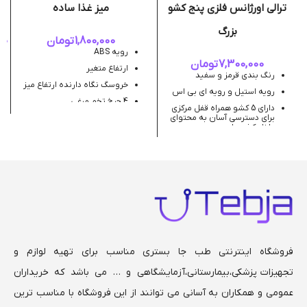
ترالی اورژانس فلزی پنج کشو
میز غذا ساده
بزرگ
1,800,000
تومان
00
رویه ABS
7,300,000
تومان
ارتفاع متغیر
رنگ بندی قرمز و سفید
خروسگ نگاه دارنده ارتفاع میز
رویه استیل و رویه ای بی اس
4 چرخ تخم مرغی
دارای 5 کشو همراه قفل مرکزی
برای دسترسی آسان به محتوای
داخل کشوها
آنتن سرم
جایگاهی کپسول اکسیژن به
ظرفیت 10 یا 5 لیتر برای قرار
دادن کپسول‌ها
دارای سراهی برق جهت
استفاده آسان از برق
تخته احیا CPR برای احیای قلب
و ریه از جنس MDF
2 چرخ قفل دار ، 2 چرخ ساده
فروشگاه اینترنتی طب جا بستری مناسب برای تهیه لوازم و
جهت حمل سریع و آسان
تجهیزات پزشکی،بیمارستانی،
آزمایشگاهی و … می باشد که خریداران
ابعاد کلی ترالی طول 85 سانت ،
عرض 50 سانت و ارتفاع 115
عمومی و همکاران به آسانی می توانند از این فروشگاه با مناسب ترین
سانت