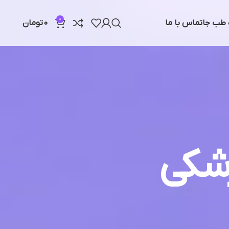
0
ه طب جا
تماس با ما
0
تومان
شکی