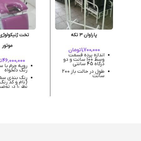
پاراوان 3 تکه
موتور
1,700,000
تومان
اندازه پرده قسمت
وسط 100 سانت و دو
46,000,000
ت
درگاه 45 سانتی
رویه چرم با 
رنگ دلخواه
طول در حالت باز 200
سانت
رنگ بندی سف
(نام و کد رنگ
همراه پرده
نظر را در توض
ارتفاع 180 سانت
کنید)
لوله 25
زمان آماده س
میباشد ( جهت
بندی سفارشی
میبرد )
یک جفت جا پ
همراه میله
ماه گارانتی