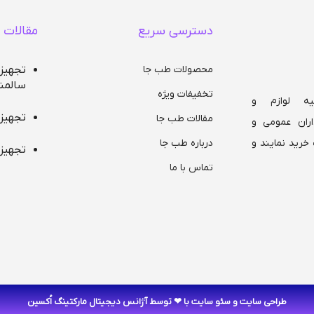
دسترسی سریع
مقالات 
نظیم به
جلو و
محصولات طب جا
تجهیز
سالمن
تخفیفات ویژه
ه لوازم و
تجهیز
مقالات طب جا
ران عمومی و
درباره طب جا
خرید نمایند و
تجهیز
تماس با ما
طراحی سایت
و
سئو سایت
با ❤ توسط آژانس دیجیتال مارکتینگ اُکسین