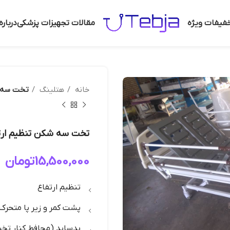
فیفات ویژه
مقالات تجهیزات پزشکی
دربار
خانه
هتلینگ
تخت سه شک
تخت سه شکن تنظیم ارتفاع
15,500,000
تومان
تنظیم ارتفاع
پشت کمر و زیر پا متحرک
بدساید (محافط کنار ت