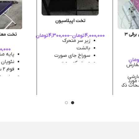
تخت اپیلاسیون
تخت ژنیکولوژی برقی 3
تخت معای
4,000,000
تومان
–
4,300,000
تومان
زیر سر متحرک
بالشت
0,000
پایه م
سوراخ جای صورت
ومان
نئوپان
مستحکم جهت و
سفارش
تحمل وزن تا 200 عیلو
فوم 2 سانت
ارشی
 مورد
180 سانت
یحات ذکر
قابلیت
سفارش
ازی جهت
جای رو
ارسال 5 الی 7 روز
 رنگ
رنگ بن
 زمان
(نام و 
نظر را 
کنید)
ایی
سه موتور خارجی 18