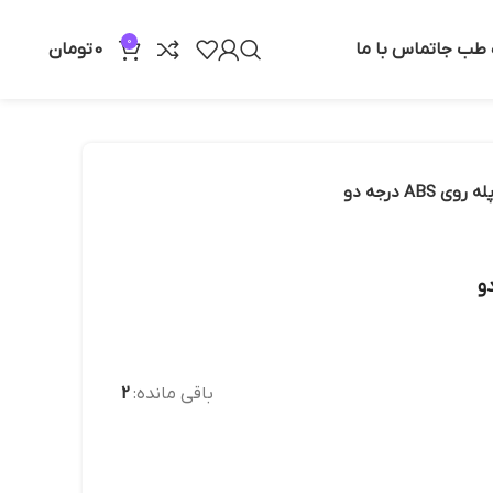
0
ه طب جا
تماس با ما
0
تومان
وی ABS درجه دو
باقی مانده:
2