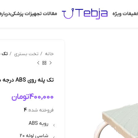
فیفات ویژه
مقالات تجهیزات پزشکی
دربار
خانه
تخت بستری
تک پله ر
تک پله روی ABS درجه دو
400,000
تومان
فروخته شده:
4
رویه ABS
شاسی لوله 20