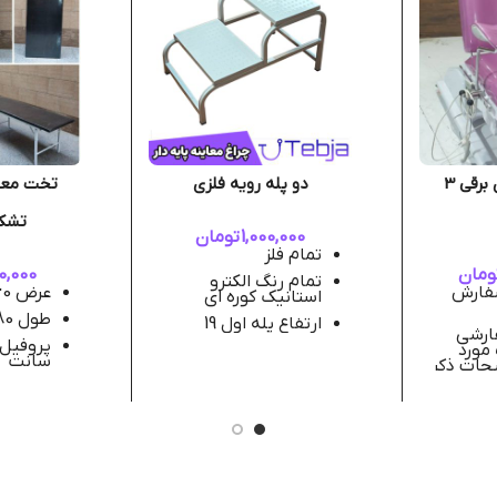
تخت ژنیکولوژی برقی 3
دو پله رویه فلزی
تخت معای
تشک 5 س
1,000,000
تومان
تمام فلز
ومان
0,000
تمام رنگ الکترو
سفارش
عرض 60 سانت
استانیک کوره ای
طول 180 سانت
ارتفاع پله اول 19
ارشی
سانت
 مورد
سانت
یحات ذکر
ارتفاع پله دوم 38
سانت
فوم رویه 5 
ازی جهت
جنس پا
ارسال 5 الی 7 روز
چرمی م
ت رنگ
 زمان
ایی