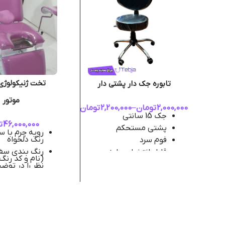
تابوره جک دار پشتی دار
موتور
2,000,000
تومان
–
2,200,000
تومان
جک 15 سانتی
46,000,000
ت
پشتی مستحکم
رویه چرم با 
رنگ دلخواه
فوم سرد
رنگ بندی سف
قابل انتخواب پایه
(نام و کد رنگ
فلزی یا پلاستیکی
نظر را در توض
کنید)
زمان آماده س
میباشد ( جه
بندی سفارشی
میبرد )
یک جفت جا پ