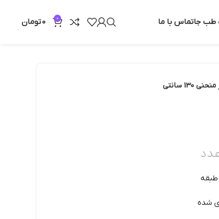
0
ه طب جا
تماس با ما
0
تومان
حنی 130 سانتی
دد
 طبقه
ی شده