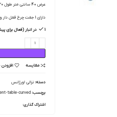
عرض 40 سانتی متر طول 130 سانتی متر
دارای 1 جفت چرخ قفل دار و 1 جفت چرخ ساده
1 در انبار (فعال برای پیش سفارش)
مقایسه
افزودن 
دسته:
ترالی اورژانس
برچسب:
ent-table-curved
اشتراک گذاری: