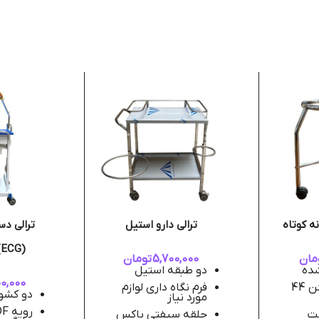
ه کوتاه
ترالی دارو استیل
ترالی دس
(ECG) رویه MDF
مان
5,700,000
تومان
شده
دو طبقه استیل
0,000
اندازه حلقه لگن 44
فرم نگاه داری لوازم
دو کشو
مورد نیاز
حلقه سیفتی باکس