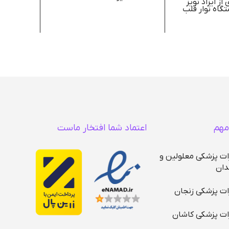
از ایزاد نویز
تگاه نوار قلب
4 چرخ تخم مرغی
ه داری و نظم
وارها و
 های دستگاه
ب
رق جهت
نواز قلب
مهم
اعتماد شما افتخار ماست
ات پزشکی معلولین و
دان
ات پزشکی زنجان
ات پزشکی کاشان