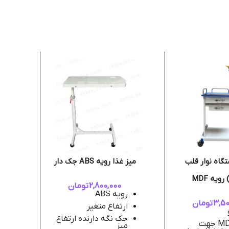
تگاه نوار قلب
میز غذا رویه ABS جک دار
ترا
2,800,000
تومان
رویه ABS
د
3,50
تومان
ارتفاع متغیر
44 س
جک نگه دارنده ارتفاع
رویه MDF جهت
میز