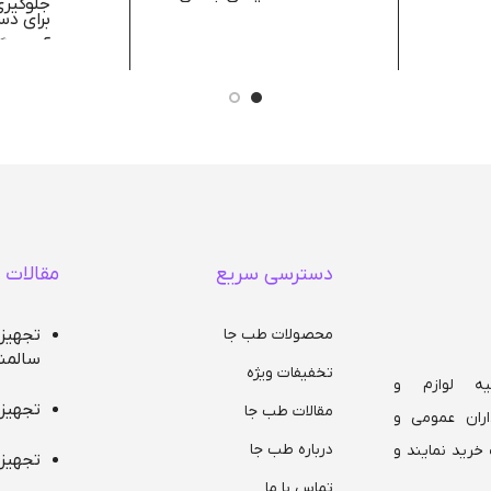
جلوگیری 
حلقه لگن گرد
برای دس
شاسی فلزی آبکاری
آنتن نگ
شده
دهنده پ
دستبند
نوار قل
پیریز ب
دستگاه 
دسترسی سریع
مقالات 
محصولات طب جا
تجهیز
سالمن
تخفیفات ویژه
ه لوازم و
تجهیز
مقالات طب جا
ران عمومی و
درباره طب جا
خرید نمایند و
تجهیز
تماس با ما