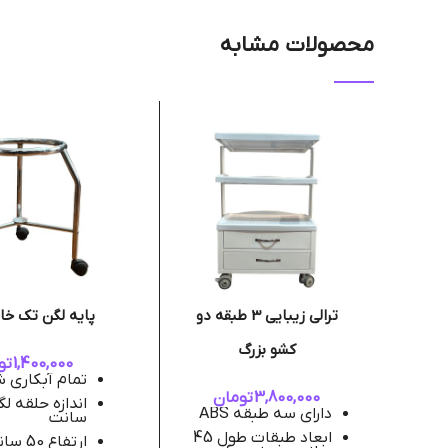
محصولات مشابه
ترالی زیبایی 3 طبقه دو
پایه لگن تک خان
کشو بزرگ
1,400,000
تو
تمام آبکاری 
3,800,000
تومان
دارای سه طبقه ABS
سانت
ابعاد طبقات طول 45
ارتفاع 50 سانت