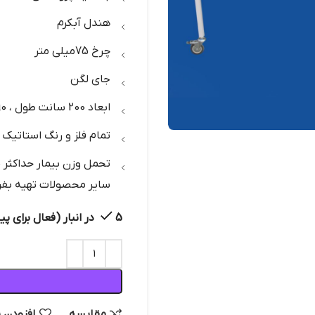
هندل آبکرم
چرخ 75میلی متر
جای لگن
ابعاد 200 سانت طول ، 90 سانت عرض
تمام فلز و رنگ استاتیک 
سایر محصولات تهیه بفرم
5 در انبار (فعال برای پیش سفارش)
مقایسه
افزودن 