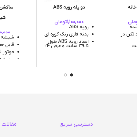
خانه
دو پله رویه ABS
ساکشن 
شیشه
مان
1,100,000
تومان
شده
رویه ABS
0,000
 لگن در
بدنه فلزی رنگ کوره ای
شیشه 1 لیتری
ابعاد رویه ABS طول
قابل ح
39.5 سانت و عرض 24
سانت
موتور ق
ارتفاع 41 سانت
برق شهری 20
ولم تن
دسترسی سریع
مقالات 