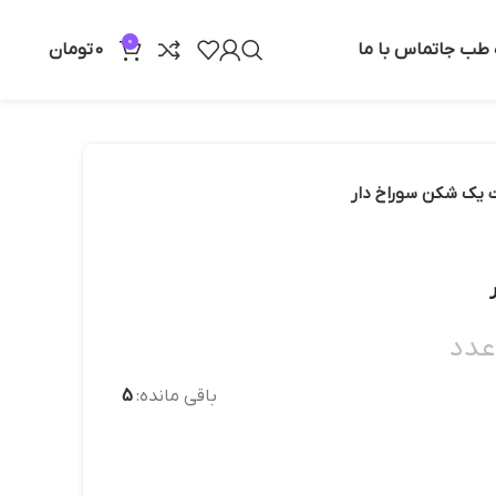
0
ه طب جا
تماس با ما
0
تومان
یک شکن سوراخ دار
عدد
باقی مانده:
5