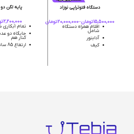
پایه لگن دو 
دستگاه فتوتراپی نوزاد
2,200,000
تو
15,500,000
تومان
–
20,000,000
تومان
تمام آبکاری 
اقلام همراه دستگاه
شامل
جایگاه دو عدد
کنار هم
آدابتور
ارتفاع 85 سانت
کیف
عرض 98 سانت
طول عمر مفید لامپ
ها ۱۰ هزار ساعت
میباشد