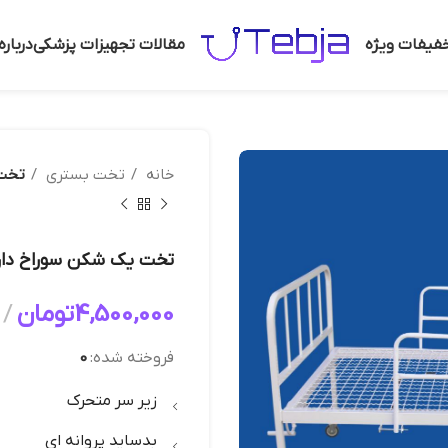
فیفات ویژه
مقالات تجهیزات پزشکی
دربار
خانه
تخت بستری
تخت 
تخت یک شکن سوراخ دار
4,500,000
تومان
فروخته شده:
0
زیر سر متحرک
بدساید پروانه ای